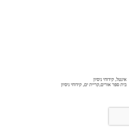
אינטל, קידוחי ניסיון
בית ספר אורים,קריית ים, קידוחי ניסיון