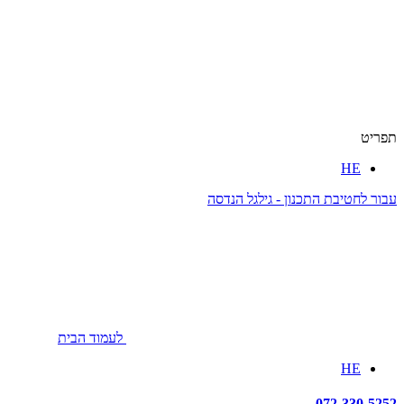
תפריט
HE
עבור לחטיבת התכנון - גילגל הנדסה
לעמוד הבית
HE
072-330-5252