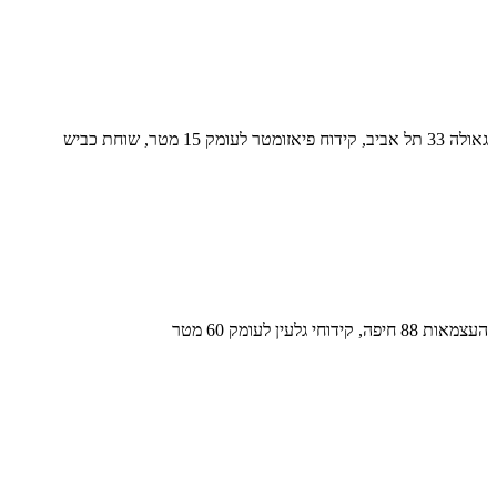
גאולה 33 תל אביב, קידוח פיאזומטר לעומק 15 מטר, שוחת כביש
העצמאות 88 חיפה, קידוחי גלעין לעומק 60 מטר