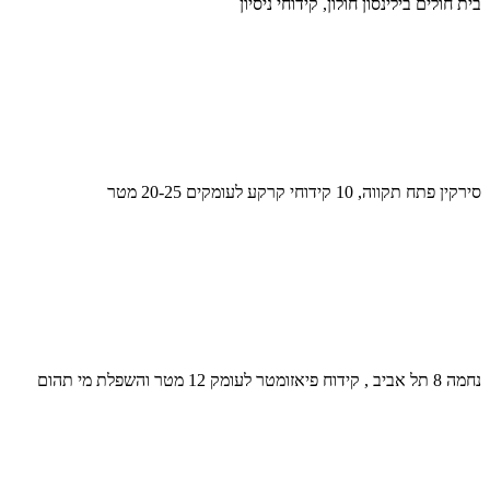
בית חולים בילינסון חולון, קידוחי ניסיון
סירקין פתח תקווה, 10 קידוחי קרקע לעומקים 20-25 מטר
נחמה 8 תל אביב , קידוח פיאזומטר לעומק 12 מטר והשפלת מי תהום