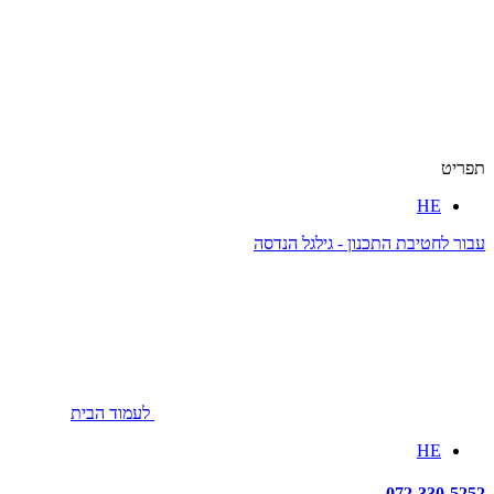
תפריט
HE
עבור לחטיבת התכנון - גילגל הנדסה
לעמוד הבית
HE
072-330-5252