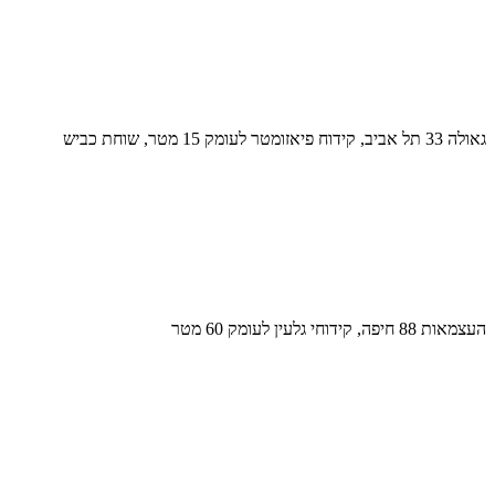
גאולה 33 תל אביב, קידוח פיאזומטר לעומק 15 מטר, שוחת כביש
העצמאות 88 חיפה, קידוחי גלעין לעומק 60 מטר