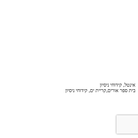
אינטל, קידוחי ניסיון
בית ספר אורים,קריית ים, קידוחי ניסיון