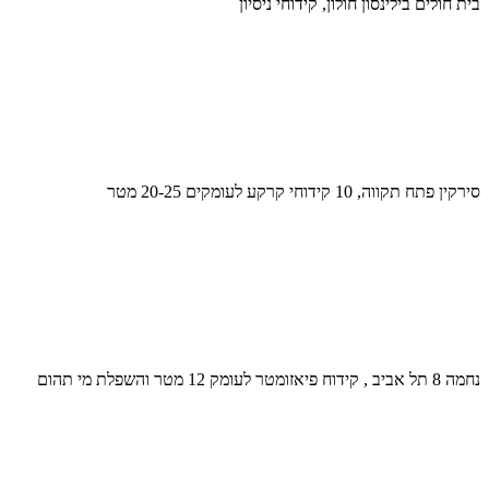
בית חולים בילינסון חולון, קידוחי ניסיון
סירקין פתח תקווה, 10 קידוחי קרקע לעומקים 20-25 מטר
נחמה 8 תל אביב , קידוח פיאזומטר לעומק 12 מטר והשפלת מי תהום