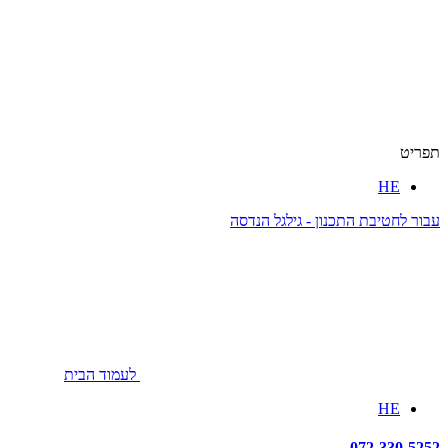
תפריט
HE
עבור לחטיבת התכנון - גילגל הנדסה
לעמוד הבית
HE
072-330-5252