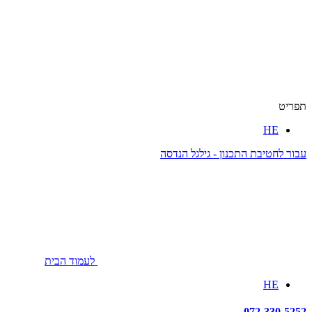
תפריט
HE
עבור לחטיבת התכנון - גילגל הנדסה
לעמוד הבית
HE
072-330-5252