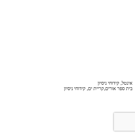
אינטל, קידוחי ניסיון
בית ספר אורים,קריית ים, קידוחי ניסיון