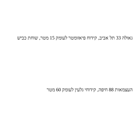
גאולה 33 תל אביב, קידוח פיאזומטר לעומק 15 מטר, שוחת כביש
העצמאות 88 חיפה, קידוחי גלעין לעומק 60 מטר