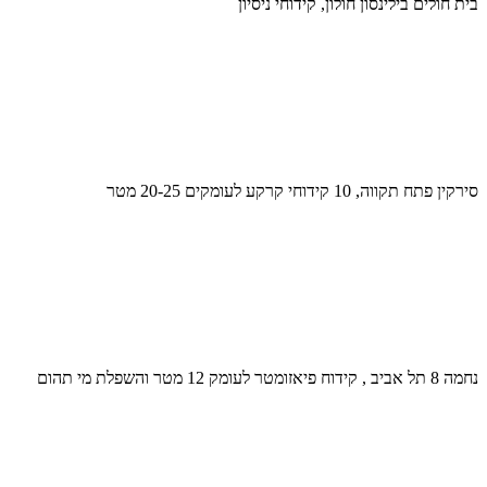
בית חולים בילינסון חולון, קידוחי ניסיון
סירקין פתח תקווה, 10 קידוחי קרקע לעומקים 20-25 מטר
נחמה 8 תל אביב , קידוח פיאזומטר לעומק 12 מטר והשפלת מי תהום