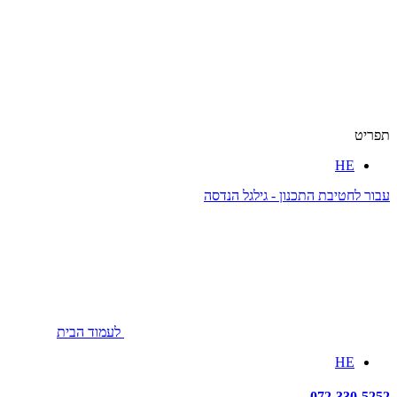
תפריט
HE
עבור לחטיבת התכנון - גילגל הנדסה
לעמוד הבית
HE
072-330-5252