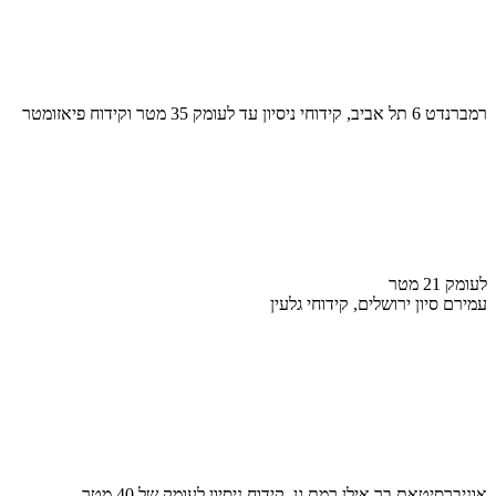
רמברנדט 6 תל אביב, קידוחי ניסיון עד לעומק 35 מטר וקידוח פיאזומטר
לעומק 21 מטר
עמירם סיון ירושלים, קידוחי גלעין
אוניברסיטאת בר אילן רמת גן, קידוח ניסיון לעומק של 40 מטר