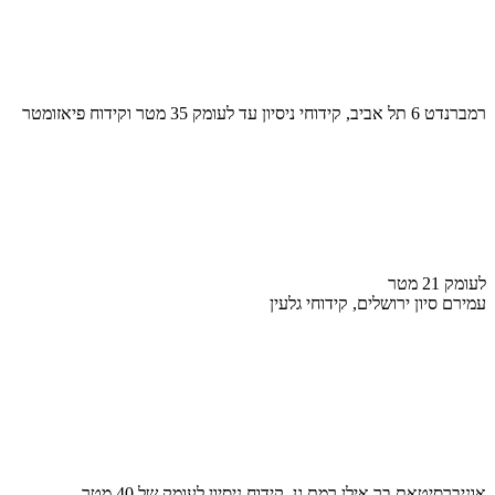
רמברנדט 6 תל אביב, קידוחי ניסיון עד לעומק 35 מטר וקידוח פיאזומטר
לעומק 21 מטר
עמירם סיון ירושלים, קידוחי גלעין
אוניברסיטאת בר אילן רמת גן, קידוח ניסיון לעומק של 40 מטר