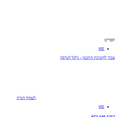
תפריט
HE
עבור לחטיבת התכנון - גילגל הנדסה
לעמוד הבית
HE
072-330-5252