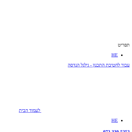
תפריט
HE
עבור לחטיבת התכנון - גילגל הנדסה
לעמוד הבית
HE
072-330-5252