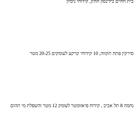
בית חולים בילינסון חולון, קידוחי ניסיון
סירקין פתח תקווה, 10 קידוחי קרקע לעומקים 20-25 מטר
נחמה 8 תל אביב , קידוח פיאזומטר לעומק 12 מטר והשפלת מי תהום