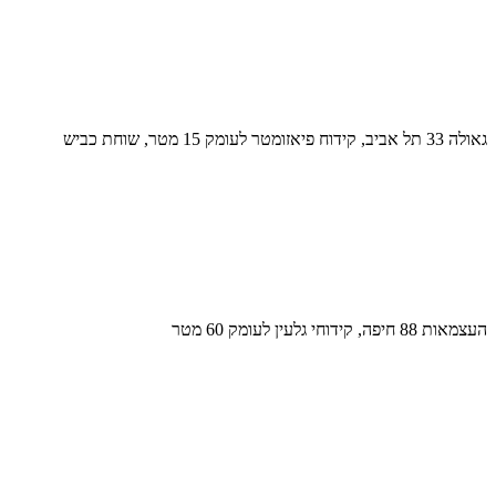
גאולה 33 תל אביב, קידוח פיאזומטר לעומק 15 מטר, שוחת כביש
העצמאות 88 חיפה, קידוחי גלעין לעומק 60 מטר