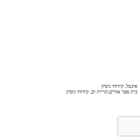
אינטל, קידוחי ניסיון
בית ספר אורים,קריית ים, קידוחי ניסיון