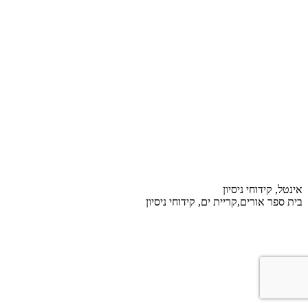
אינטל, קידוחי ניסיון
בית ספר אורים,קריית ים, קידוחי ניסיון