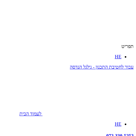
תפריט
HE
עבור לחטיבת התכנון - גילגל הנדסה
לעמוד הבית
HE
072-330-5252