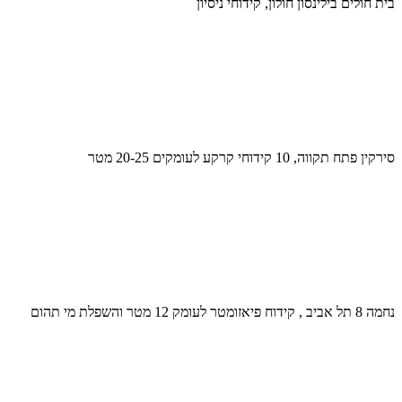
בית חולים בילינסון חולון, קידוחי ניסיון
סירקין פתח תקווה, 10 קידוחי קרקע לעומקים 20-25 מטר
נחמה 8 תל אביב , קידוח פיאזומטר לעומק 12 מטר והשפלת מי תהום