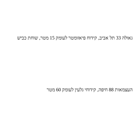
גאולה 33 תל אביב, קידוח פיאזומטר לעומק 15 מטר, שוחת כביש
העצמאות 88 חיפה, קידוחי גלעין לעומק 60 מטר