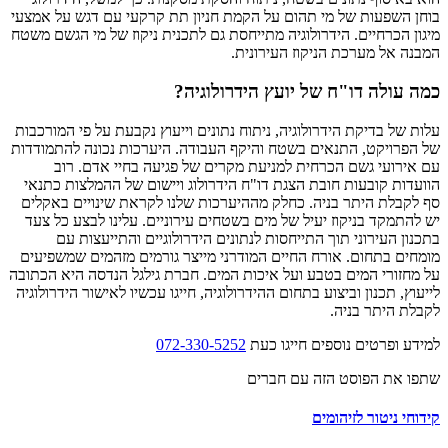
בוחן השפעות של מי תהום על הקמת חניון תת קרקעי עם דגש על אמצעי
מיגון הכרחיים. הידרולוגיה מתייחסת גם לתכנית ניקוז של מי הגשם משטח
המבנה אל מערכת הניקוז העירונית.
כמה עולה דו"ח של
יועץ הידרולוגיה
?
עלות של בדיקת הידרולוגיה, ניתוח נתונים וייעוץ נקבעת על פי המורכבות
של הפרויקט, התנאים בשטח והיקף העבודה. היערכות נכונה להתמודדות
עם אירועי גשם הכרחית למניעת מקרים של פגיעה בחיי אדם. רוב
הוועדות קובעות חובת הצגת דו"ח הידרולוג ויישום של ההמלצות כתנאי
סף לקבלת היתר בניה. כחלק מההיערכות שלנו לקראת שינויים באקלים
יש להתמקד בניקוז יעיל של מים בשטחים עירוניים. עלינו לבצע כל צעד
בתכנון העירוני תוך התייחסות לנתונים הידרולוגיים והתייעצות עם
מומחים בתחום. אורח החיים המודרני מייצר גורמים מזהמים שמשפיעים
על מחזורי המים בטבע ועל איכות המים. חברת גילגל הנדסה היא הכתובה
לייעוץ, תכנון וביצוע בתחום ההידרולוגיה, חייגו עכשיו לאישור הידרולוגיה
לקבלת היתר בניה.
למידע ופרטים נוספים חייגו כעת
072-330-5252
שתפו את הפוסט הזה עם חברים
קידוחי ניטור לזיהומים