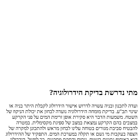
מתי נדרשת בדיקת הידרולוגיה?
ועדה לתכנון ובניה עשויה לדרוש אישור הידרולוג לקבלת היתר בניה או
שינוי תב"ע. בדיקת מומחה הידרולוגיה נועדה לבחון את יכולת הניקוז של
השטח. משמעות הדבר היא סקירת אופן זרימת המים על פני הקרקע
במצבים בהם הקרקע נמצאת במצב של ספיגת מקסימלית. במטרה
להבטיח סביבת מגורים בטוחה עלינו לבחון מראש ולהתכונן למקרה של
הצפה בעקבות מי גשם או תקלה במערכת המים. התפקיד של ההידרולוג
הוא באיסוף נתונים בשטח, ניתוח והסקת מסקנות. כך למשל, הידרולוג