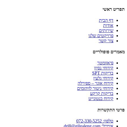
תפריט ראשי
דף הבית
אודות
שירותים
פרויקטים שלנו
צור קשר
מאמרים פופולריים
פיאזומטר
קידוחי נסיון
בדיקות SPT
קידוחי גלעין
קידוח אוגר – ספירלה
קידוחי ניטור לזיהומים
בדיקות קרקע
קידוח בנטונייט
פרטי התקשרות
טלפון: 072-330-5252
אימייל: drill@gilgaleng.com