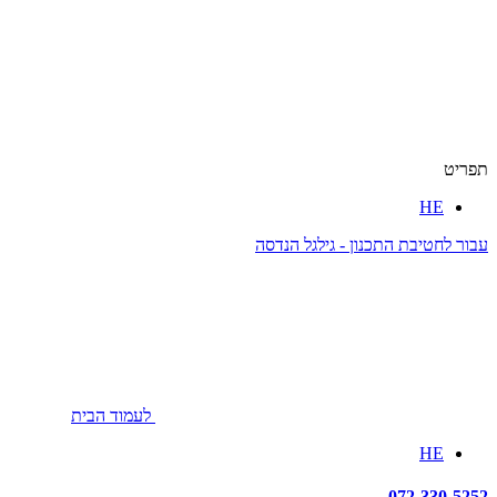
תפריט
HE
עבור לחטיבת התכנון - גילגל הנדסה
לעמוד הבית
HE
072-330-5252