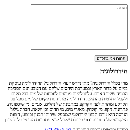
הידרולוגיה
מהי בכלל הידרולוגיה? מתי נדרש ייעוץ הידרולוגי? ההידרולוגיה עוסקת
במים על כדור הארץ ובמערכת היחסים שלהם עם הטבע ועם הסביבה
הבנויה שיצר האדם. עלינו להיות מודעים לנוכחות של מים בכל מקום
ולקבל החלטות בהתאם. הידרולוגיה מתייחסת לקיום של מים מעל פני
הקרקע ומתחת לפני הקרקע במתכונת של נחלים, אגמים, מי שיטפונות,
פתרונות ניקוז, מי קולחין, מאגרי מים, מי תהום וכן הלאה. חברת גילגל
הנדסה היא מרכז תכנון הידרולוגי שמספק שירותי תכנון וביצוע, הצוות
המקצועי של החברה ידוע ביכולת שלו למצוא פתרונות הנדסיים לכל צורך.
למידע ופרטים נוספים חייגו כעת
072-330-5252